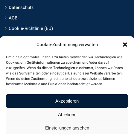
Datenschutz
AGB
Cookie-Richtlinie (EU)
Cookie-Zustimmung verwalten
Kontakt
Um dir ein optimales Erlebnis zu bieten, verwenden wir Technologien wie
Frings Medienservice Mainz
Cookies, um Geräteinformationen zu speichern und/oder darauf
zuzugreifen. Wenn du diesen Technologien zustimmst, können wir Daten
wie das Surfverhalten oder eindeutige IDs auf dieser Website verarbeiten.
Am Jungstück 27
Wenn du deine Zustimmung nicht erteilst oder zurückziehst, können
55130 Mainz
bestimmte Merkmale und Funktionen beeinträchtigt werden.
Germany, Europe
Akzeptieren
+49-6131-5540375
kontakt@frings-medienservice.de
Ablehnen
www.frings-medienservice.de
Einstellungen ansehen