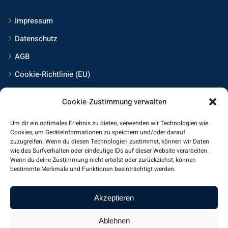
Impressum
Datenschutz
AGB
Cookie-Richtlinie (EU)
Cookie-Zustimmung verwalten
Kontakt
Um dir ein optimales Erlebnis zu bieten, verwenden wir Technologien wie
Frings Medienservice Mainz
Cookies, um Geräteinformationen zu speichern und/oder darauf
zuzugreifen. Wenn du diesen Technologien zustimmst, können wir Daten
wie das Surfverhalten oder eindeutige IDs auf dieser Website verarbeiten.
Am Jungstück 27
Wenn du deine Zustimmung nicht erteilst oder zurückziehst, können
55130 Mainz
bestimmte Merkmale und Funktionen beeinträchtigt werden.
Germany, Europe
Akzeptieren
+49-6131-5540375
kontakt@frings-medienservice.de
Ablehnen