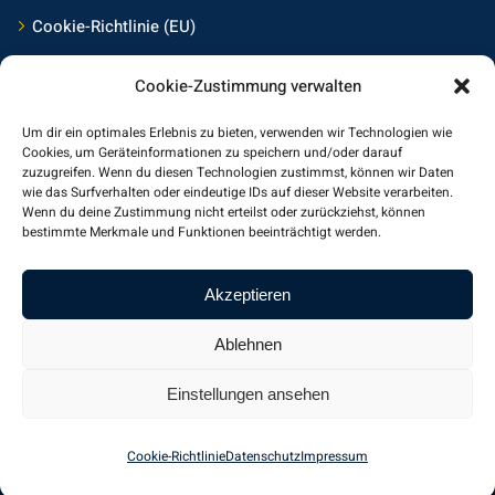
Cookie-Richtlinie (EU)
Cookie-Zustimmung verwalten
Kontakt
Um dir ein optimales Erlebnis zu bieten, verwenden wir Technologien wie
Frings Medienservice Mainz
Cookies, um Geräteinformationen zu speichern und/oder darauf
zuzugreifen. Wenn du diesen Technologien zustimmst, können wir Daten
wie das Surfverhalten oder eindeutige IDs auf dieser Website verarbeiten.
Am Jungstück 27
Wenn du deine Zustimmung nicht erteilst oder zurückziehst, können
55130 Mainz
bestimmte Merkmale und Funktionen beeinträchtigt werden.
Germany, Europe
Akzeptieren
+49-6131-5540375
kontakt@frings-medienservice.de
Ablehnen
www.frings-medienservice.de
Einstellungen ansehen
Cookie-Richtlinie
Datenschutz
Impressum
© 2021
Frings Medienservice
. Alle Rechte vorbehalten.