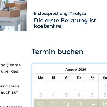
Erstbesprechung, Analyse
Die erste Beratung ist
kostenfrei
Termin buchen
ung (Teams,
August
2026
 über das
Mo
Di
Mi
Do
Fr
Sa
1
isse Ihres
 auch auf
3
4
5
6
7
8
10
11
12
13
14
1