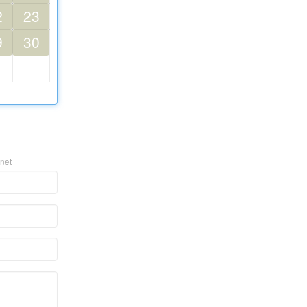
2
23
9
30
hnet