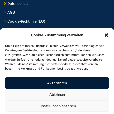
Datenschutz
AGB
Cookie-Richtlinie (EU)
Cookie-Zustimmung verwalten
Kontakt
Um dir ein optimales Erlebnis zu bieten, verwenden wir Technologien wie
Frings Medienservice Mainz
Cookies, um Geräteinformationen zu speichern und/oder darauf
zuzugreifen. Wenn du diesen Technologien zustimmst, können wir Daten
wie das Surfverhalten oder eindeutige IDs auf dieser Website verarbeiten.
Am Jungstück 27
Wenn du deine Zustimmung nicht erteilst oder zurückziehst, können
55130 Mainz
bestimmte Merkmale und Funktionen beeinträchtigt werden.
Germany, Europe
Akzeptieren
+49-6131-5540375
kontakt@frings-medienservice.de
Ablehnen
www.frings-medienservice.de
Einstellungen ansehen