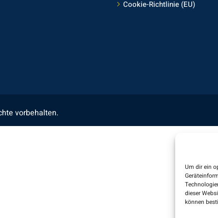
Cookie-Richtlinie (EU)
echte vorbehalten.
Um dir ein o
Geräteinfor
Technologien
dieser Websi
können best